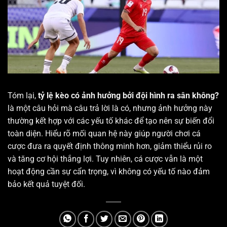
Tóm lại,
tỷ lệ kèo có ảnh hưởng bởi đội hình ra sân không?
là một câu hỏi mà câu trả lời là có, nhưng ảnh hưởng này
thường kết hợp với các yếu tố khác để tạo nên sự biến đổi
toàn diện. Hiểu rõ mối quan hệ này giúp người chơi cá
cược đưa ra quyết định thông minh hơn, giảm thiểu rủi ro
và tăng cơ hội thắng lợi. Tuy nhiên, cá cược vẫn là một
hoạt động cần sự cẩn trọng, vì không có yếu tố nào đảm
bảo kết quả tuyệt đối.