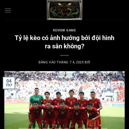
Bỏ
qua
nội
dung
REVIEW GAME
Tỷ lệ kèo có ảnh hưởng bởi đội hình
ra sân không?
ĐĂNG VÀO
THÁNG 7 4, 2025
BỞI
04
Th7