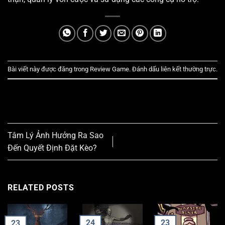
Bài viết này được đăng trong
Review Game
. Đánh dấu
liên kết thường trực
.
Tâm Lý Ảnh Hưởng Ra Sao
Đến Quyết Định Đặt Kèo?
RELATED POSTS
24
23
23