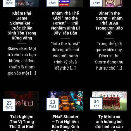
Th12
Th12
Th12
Khám Phá
Khám Phá Thế
Diner in the
Game
Giới “Into the
Storm – Khám
Skinwalker –
Forest” – Trải
Phá Bí Ẩn
Cuộc Chiến
Nghiệm Kinh Dị
Trong Cơn Bão
Sinh Tồn Trong
Đầy Hấp Dẫn
Dữ
Rừng Vắng
“Into the forest”
Trong thế giới
Skinwalker. Một
đưa người chơi
game hiện nay,
trò chơi mà bạn
vào một hành
Diner in the
không chỉ đơn
trình kỳ bí và
Storm đang thu
thuần là tham
đầy thử [...]
hút sự chú [...]
gia vào một [...]
04
23
23
Th7
Th12
Th12
Trải Nghiệm
FNaF Shooter
Tỷ lệ kèo có
Thú Vị Trong
– Trải Nghiệm
ảnh hưởng bởi
Thế Giới Kinh
Bắn Súng Kinh
đội hình ra sân