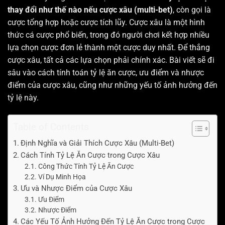
thay đổi như thế nào nếu cược xâu (multi-bet)
, còn gọi là
cược tổng hợp hoặc cược tích lũy. Cược xâu là một hình
thức cá cược phổ biến, trong đó người chơi kết hợp nhiều
lựa chọn cược đơn lẻ thành một cược duy nhất. Để thắng
cược xâu, tất cả các lựa chọn phải chính xác. Bài viết sẽ đi
sâu vào cách tính toán tỷ lệ ăn cược, ưu điểm và nhược
điểm của cược xâu, cũng như những yếu tố ảnh hưởng đến
tỷ lệ này.
Table of Contents
Định Nghĩa và Giải Thích Cược Xâu (Multi-Bet)
Cách Tính Tỷ Lệ Ăn Cược trong Cược Xâu
Công Thức Tính Tỷ Lệ Ăn Cược
Ví Dụ Minh Họa
Ưu và Nhược Điểm của Cược Xâu
Ưu Điểm
Nhược Điểm
Các Yếu Tố Ảnh Hưởng Đến Tỷ Lệ Ăn Cược trong Cược