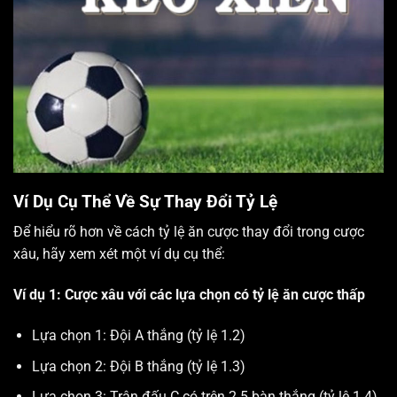
Ví Dụ Cụ Thể Về Sự Thay Đổi Tỷ Lệ
Để hiểu rõ hơn về cách tỷ lệ ăn cược thay đổi trong cược
xâu, hãy xem xét một ví dụ cụ thể:
Ví dụ 1: Cược xâu với các lựa chọn có tỷ lệ ăn cược thấp
Lựa chọn 1: Đội A thắng (tỷ lệ 1.2)
Lựa chọn 2: Đội B thắng (tỷ lệ 1.3)
Lựa chọn 3: Trận đấu C có trên 2.5 bàn thắng (tỷ lệ 1.4)