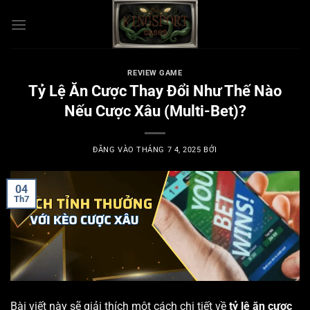
Bỏ
qua
nội
dung
REVIEW GAME
Tỷ Lệ Ăn Cược Thay Đổi Như Thế Nào
Nếu Cược Xâu (Multi-Bet)?
ĐĂNG VÀO
THÁNG 7 4, 2025
BỞI
04
Th7
Bài viết này sẽ giải thích một cách chi tiết về
tỷ lệ ăn cược