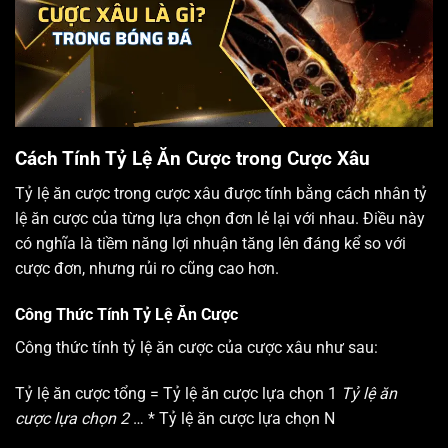
Cách Tính Tỷ Lệ Ăn Cược trong Cược Xâu
Tỷ lệ ăn cược trong cược xâu được tính bằng cách nhân tỷ
lệ ăn cược của từng lựa chọn đơn lẻ lại với nhau. Điều này
có nghĩa là tiềm năng lợi nhuận tăng lên đáng kể so với
cược đơn, nhưng rủi ro cũng cao hơn.
Công Thức Tính Tỷ Lệ Ăn Cược
Công thức tính tỷ lệ ăn cược của cược xâu như sau:
Tỷ lệ ăn cược tổng = Tỷ lệ ăn cược lựa chọn 1
Tỷ lệ ăn
cược lựa chọn 2
… * Tỷ lệ ăn cược lựa chọn N